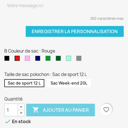
250 caractères max
ENREGISTRER LA PERSONNALISATION
B Couleur de sac : Rouge
Noir
Rose
Bleu
vert
Kaki
Vert
Gris
Rouge
pâle
marine
sapin
d'eau
Taille de sac polochon : Sac de sport 12 L
Sac de sport 12 L
Sac Week-end 20L
Quantité

favorite_border
AJOUTER AU PANIER

En stock