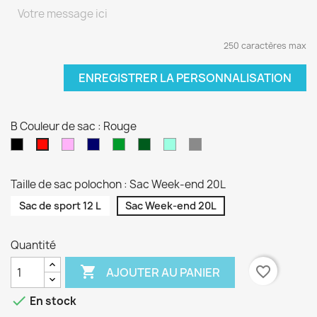
250 caractères max
ENREGISTRER LA PERSONNALISATION
B Couleur de sac : Rouge
Noir
Rose
Bleu
vert
Kaki
Vert
Gris
Rouge
pâle
marine
sapin
d'eau
Taille de sac polochon : Sac Week-end 20L
Sac de sport 12 L
Sac Week-end 20L
Quantité

favorite_border
AJOUTER AU PANIER

En stock