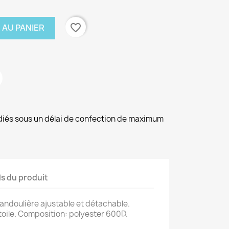
favorite_border
 AU PANIER
diés sous un délai de confection de maximum
ls du produit
andoulière ajustable et détachable.
toile. Composition: polyester 600D.