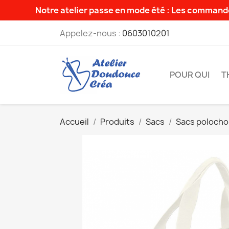
Notre atelier passe en mode été : Les commande
Appelez-nous :
0603010201
POUR QUI
T
Accueil
Produits
Sacs
Sacs poloch