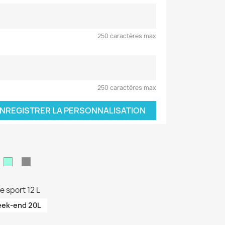
250 caractères max
250 caractères max
NREGISTRER LA PERSONNALISATION
aki
Vert
Gris
d'eau
e sport 12 L
eek-end 20L