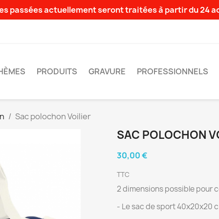
s passées actuellement seront traitées à partir du 24 
HÈMES
PRODUITS
GRAVURE
PROFESSIONNELS
on
Sac polochon Voilier
SAC POLOCHON VO
30,00 €
TTC
2 dimensions possible pour c
- Le sac de sport 40x20x20 c