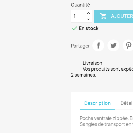
Quantité

AJOUTER

En stock
Partager
Livraison
Vos produits sont expé
2 semaines.
Description
Détai
Poche ventrale zippée. B
Sangles de transport en 