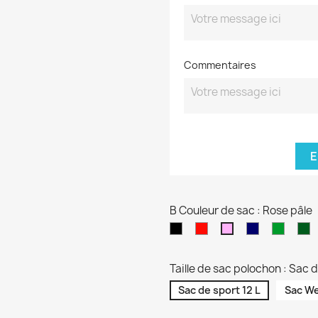
Commentaires
E
B Couleur de sac : Rose pâle
Noir
Rouge
Bleu
vert
K
Rose
marine
sapin
pâle
Taille de sac polochon : Sac d
Sac de sport 12 L
Sac W