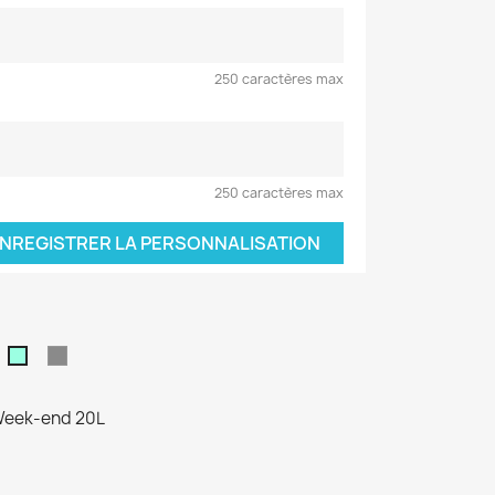
250 caractères max
250 caractères max
NREGISTRER LA PERSONNALISATION
aki
Gris
Vert
d'eau
 Week-end 20L