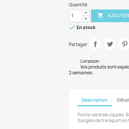
Quantité

AJOUTER

En stock
Partager
Livraison
Vos produits sont expé
2 semaines.
Description
Détai
Poche ventrale zippée. B
Sangles de transport en 