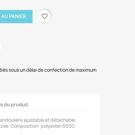
favorite_border
 AU PANIER
diés sous un délai de confection de maximum
ls du produit
andoulière ajustable et détachable.
toile. Composition: polyester 600D.