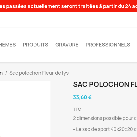
s passées actuellement seront traitées à partir du 24 
HÈMES
PRODUITS
GRAVURE
PROFESSIONNELS
on
Sac polochon Fleur de lys
SAC POLOCHON FL
33,60 €
TTC
2 dimensions possible pour c
- Le sac de sport 40x20x20 c