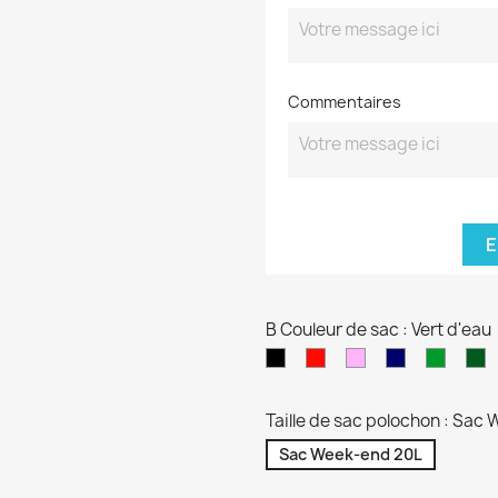
Commentaires
E
B Couleur de sac : Vert d'eau
Noir
Rouge
Rose
Bleu
vert
K
pâle
marine
sapin
Taille de sac polochon : Sac
Sac Week-end 20L