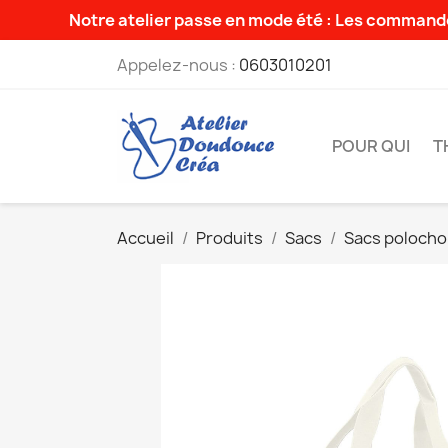
Notre atelier passe en mode été : Les commande
Appelez-nous :
0603010201
POUR QUI
T
Accueil
Produits
Sacs
Sacs poloch