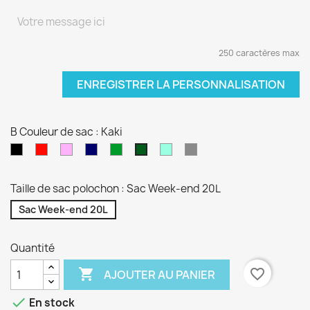
250 caractères max
ENREGISTRER LA PERSONNALISATION
B Couleur de sac : Kaki
Noir
Rouge
Rose
Bleu
vert
Vert
Gris
Kaki
pâle
marine
sapin
d'eau
Taille de sac polochon : Sac Week-end 20L
Sac Week-end 20L
Quantité

favorite_border
AJOUTER AU PANIER

En stock