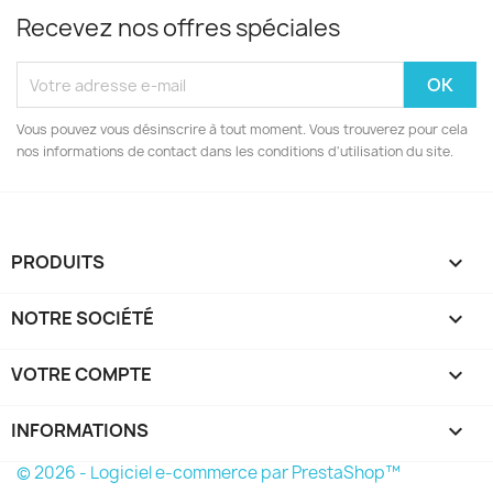
Recevez nos offres spéciales
Vous pouvez vous désinscrire à tout moment. Vous trouverez pour cela
nos informations de contact dans les conditions d'utilisation du site.
PRODUITS

NOTRE SOCIÉTÉ

VOTRE COMPTE

INFORMATIONS
keyboard_arrow_down
© 2026 - Logiciel e-commerce par PrestaShop™