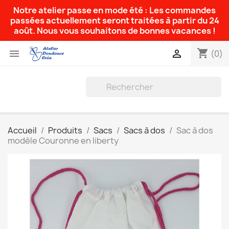
Notre atelier passe en mode été : Les commandes
passées actuellement seront traitées à partir du 24
août. Nous vous souhaitons de bonnes vacances !
shopping_cart


(0)
Accueil
Produits
Sacs
Sacs à dos
Sac à dos
modèle Couronne en liberty