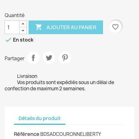
Quantité

favorite_border
AJOUTER AU PANIER

En stock
Partager
Livraison
Vos produits sont expédiés sous un délai de
confection de maximum 2 semaines.
Détails du produit
Référence
BDSADCOURONNELIBERTY