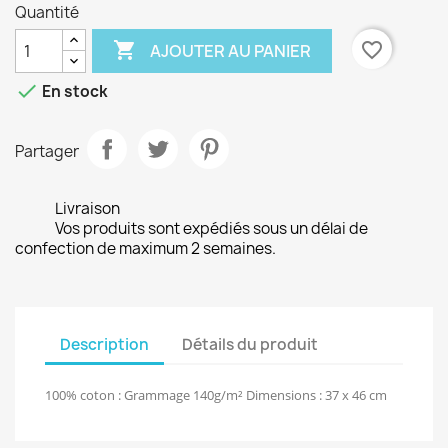
Quantité

favorite_border
AJOUTER AU PANIER

En stock
Partager
Livraison
Vos produits sont expédiés sous un délai de
confection de maximum 2 semaines.
Description
Détails du produit
100% coton : Grammage 140g/m² Dimensions : 37 x 46 cm