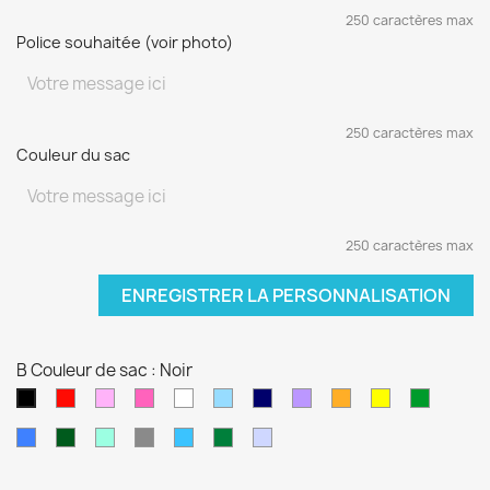
250 caractères max
Police souhaitée (voir photo)
250 caractères max
Couleur du sac
250 caractères max
ENREGISTRER LA PERSONNALISATION
B Couleur de sac : Noir
Rouge
Rose
Rose
blanc
Bleu
Bleu
Violet
orange
jaune
vert
Noir
pâle
fushia
clair
marine
sapin
Bleu
Kaki
Vert
Gris
Bleu
Vert
Violet
électrique
d'eau
turquoise
foncé
pâle