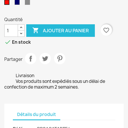
Bleu
Gris
Rouge
marine
Quantité

favorite_border
AJOUTER AU PANIER

En stock
Partager
Livraison
Vos produits sont expédiés sous un délai de
confection de maximum 2 semaines.
Détails du produit