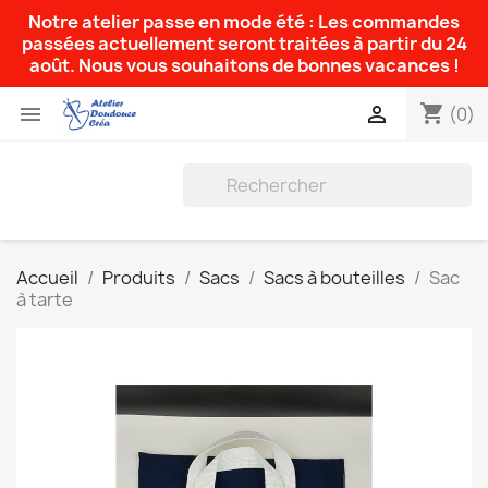
Notre atelier passe en mode été : Les commandes
passées actuellement seront traitées à partir du 24
août. Nous vous souhaitons de bonnes vacances !
shopping_cart


(0)
Accueil
Produits
Sacs
Sacs à bouteilles
Sac
à tarte