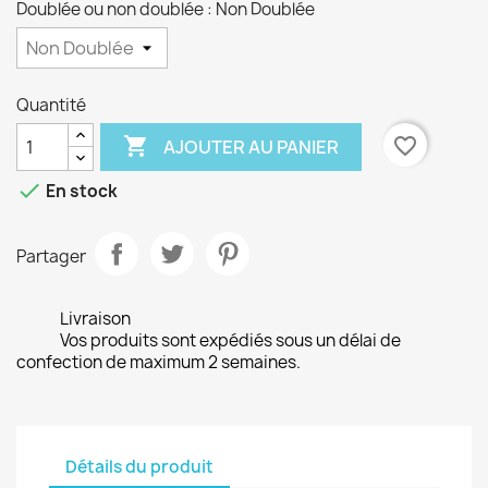
Doublée ou non doublée : Non Doublée
Quantité

favorite_border
AJOUTER AU PANIER

En stock
Partager
Livraison
Vos produits sont expédiés sous un délai de
confection de maximum 2 semaines.
Détails du produit