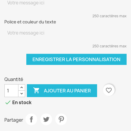
250 caractères max
Police et couleur du texte
250 caractères max
ENREGISTRER LA PERSONNALISATION
Quantité

favorite_border
AJOUTER AU PANIER

En stock
Partager