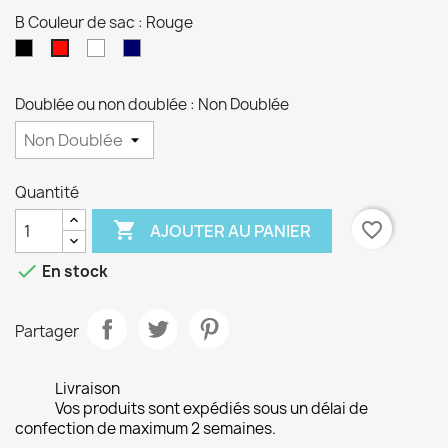
B Couleur de sac : Rouge
Noir
blanc
Bleu
Rouge
marine
Doublée ou non doublée : Non Doublée
Quantité

favorite_border
AJOUTER AU PANIER

En stock
Partager
Livraison
Vos produits sont expédiés sous un délai de
confection de maximum 2 semaines.