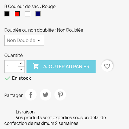
B Couleur de sac : Rouge
Noir
blanc
Bleu
Rouge
marine
Doublée ou non doublée : Non Doublée
Quantité

favorite_border
AJOUTER AU PANIER

En stock
Partager
Livraison
Vos produits sont expédiés sous un délai de
confection de maximum 2 semaines.