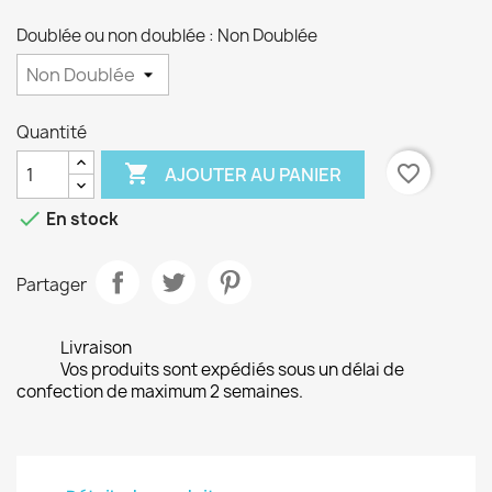
Doublée ou non doublée : Non Doublée
Quantité

favorite_border
AJOUTER AU PANIER

En stock
Partager
Livraison
Vos produits sont expédiés sous un délai de
confection de maximum 2 semaines.