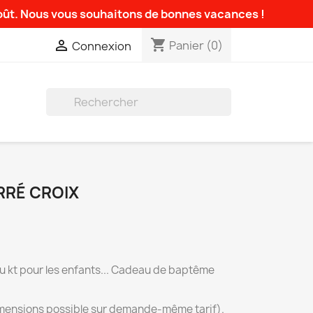
août. Nous vous souhaitons de bonnes vacances !
shopping_cart

Panier
(0)
Connexion

RRÉ CROIX
au kt pour les enfants... Cadeau de baptême
imensions possible sur demande-même tarif).