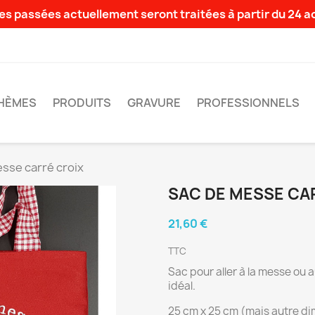
s passées actuellement seront traitées à partir du 24 
HÈMES
PRODUITS
GRAVURE
PROFESSIONNELS
sse carré croix
SAC DE MESSE CA
21,60 €
TTC
Sac pour aller à la messe ou 
idéal.
25 cm x 25 cm (mais autre d