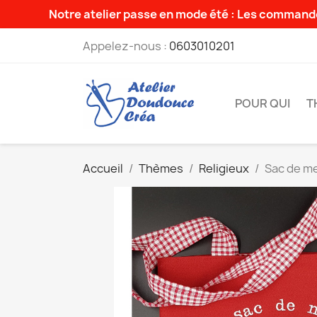
Notre atelier passe en mode été : Les commande
Appelez-nous :
0603010201
POUR QUI
T
Accueil
Thèmes
Religieux
Sac de me