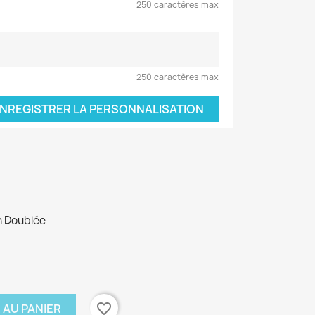
250 caractères max
250 caractères max
NREGISTRER LA PERSONNALISATION
n Doublée
favorite_border
 AU PANIER