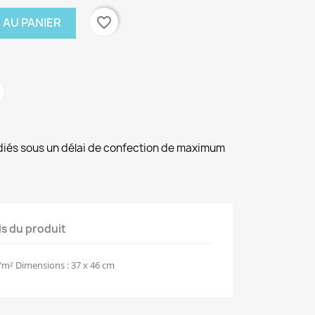
favorite_border
 AU PANIER
diés sous un délai de confection de maximum
ls du produit
m² Dimensions : 37 x 46 cm