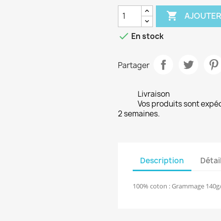

AJOUTER

En stock
Partager
Livraison
Vos produits sont expé
2 semaines.
Description
Détai
100% coton : Grammage 140g/