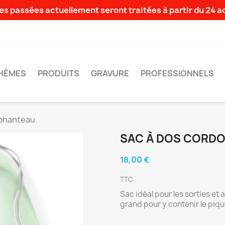
s passées actuellement seront traitées à partir du 24 
HÈMES
PRODUITS
GRAVURE
PROFESSIONNELS
éphanteau
SAC À DOS CORD
18,00 €
TTC
Sac idéal pour les sorties et a
grand pour y contenir le piqu