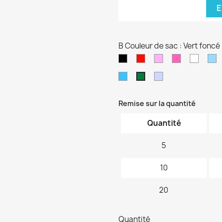
E
B Couleur de sac : Vert foncé
Noir
Rouge
Rose
Rose
blanc
B
pâle
fushia
cl
Bleu
Violet
Vert
turquoise
pâle
foncé
Remise sur la quantité
Quantité
5
10
20
Quantité