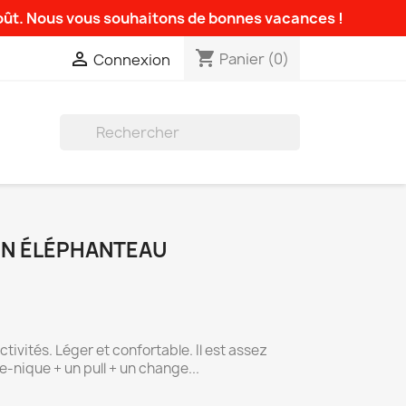
août. Nous vous souhaitons de bonnes vacances !
shopping_cart

Panier
(0)
Connexion

ON ÉLÉPHANTEAU
ctivités. Léger et confortable. Il est assez
e-nique + un pull + un change...