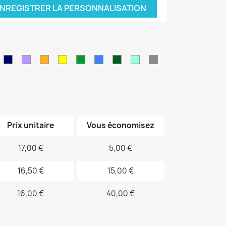
NREGISTRER LA PERSONNALISATION
leu
Bleu
Violet
orange
jaune
vert
Bleu
Kaki
Vert
Gris
air
marine
sapin
électrique
d'eau
Prix unitaire
Vous économisez
17,00 €
5,00 €
16,50 €
15,00 €
16,00 €
40,00 €