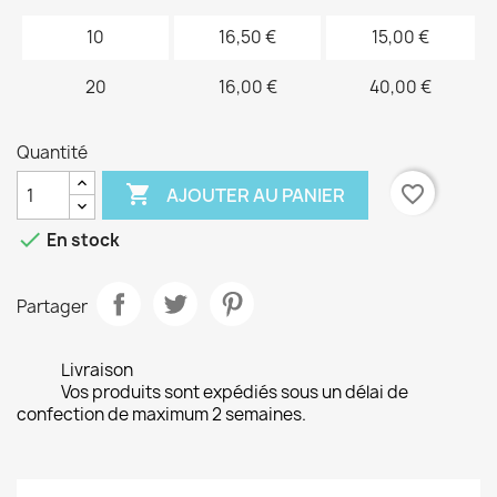
10
16,50 €
15,00 €
20
16,00 €
40,00 €
Quantité

favorite_border
AJOUTER AU PANIER

En stock
Partager
Livraison
Vos produits sont expédiés sous un délai de
confection de maximum 2 semaines.