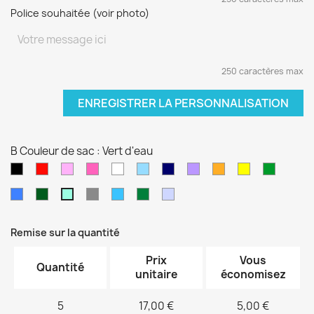
Police souhaitée (voir photo)
250 caractères max
ENREGISTRER LA PERSONNALISATION
B Couleur de sac : Vert d'eau
Noir
Rouge
Rose
Rose
blanc
Bleu
Bleu
Violet
orange
jaune
vert
pâle
fushia
clair
marine
sapin
Bleu
Kaki
Gris
Bleu
Vert
Violet
Vert
électrique
turquoise
foncé
pâle
d'eau
Remise sur la quantité
Prix
Vous
Quantité
unitaire
économisez
5
17,00 €
5,00 €