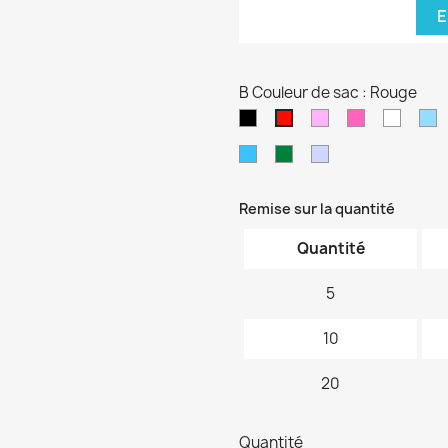
E
B Couleur de sac : Rouge
Noir
Rose
Rose
blanc
B
Rouge
pâle
fushia
cl
Bleu
Vert
Violet
turquoise
foncé
pâle
Remise sur la quantité
Quantité
5
10
20
Quantité