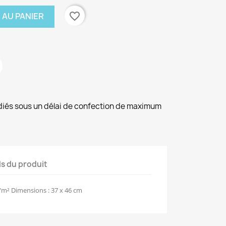
favorite_border
 AU PANIER
diés sous un délai de confection de maximum
ls du produit
m² Dimensions : 37 x 46 cm