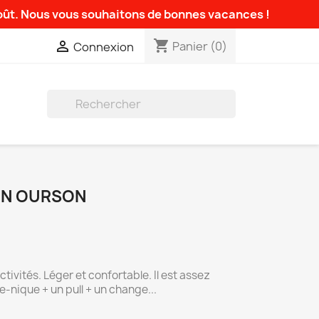
août. Nous vous souhaitons de bonnes vacances !
shopping_cart

Panier
(0)
Connexion

ON OURSON
ctivités. Léger et confortable. Il est assez
e-nique + un pull + un change...