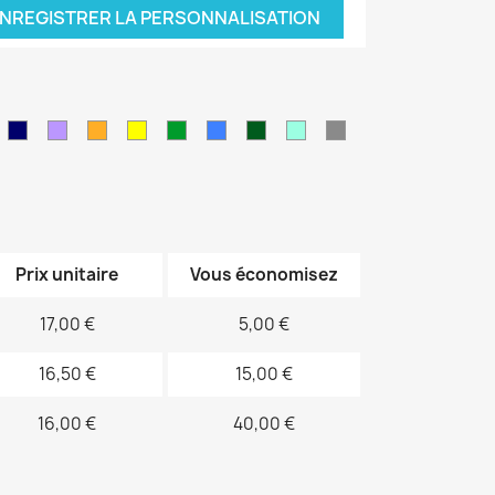
NREGISTRER LA PERSONNALISATION
leu
Bleu
Violet
orange
jaune
vert
Bleu
Kaki
Vert
Gris
air
marine
sapin
électrique
d'eau
Prix unitaire
Vous économisez
17,00 €
5,00 €
16,50 €
15,00 €
16,00 €
40,00 €