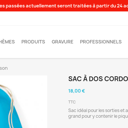
s passées actuellement seront traitées à partir du 24 
HÈMES
PRODUITS
GRAVURE
PROFESSIONNELS
rson
SAC À DOS CORD
18,00 €
TTC
Sac idéal pour les sorties et a
grand pour y contenir le piqu