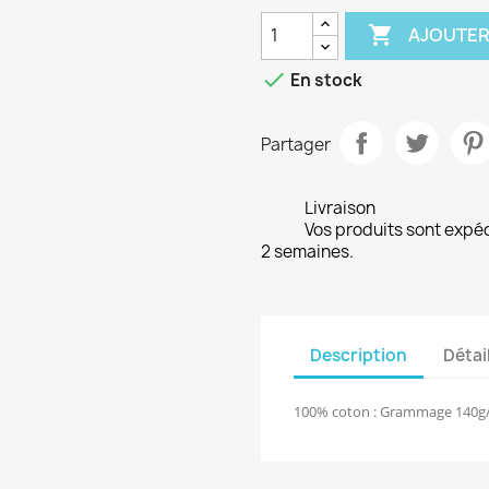

AJOUTER

En stock
Partager
Livraison
Vos produits sont expé
2 semaines.
Description
Détai
100% coton : Grammage 140g/