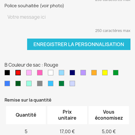
Police souhaitée (voir photo)
250 caractères max
ENREGISTRER LA PERSONNALISATION
B Couleur de sac : Rouge
Noir
Rose
Rose
blanc
Bleu
Bleu
Violet
orange
jaune
vert
Rouge
pâle
fushia
clair
marine
sapin
Bleu
Kaki
Vert
Gris
Bleu
Vert
Violet
électrique
d'eau
turquoise
foncé
pâle
Remise sur la quantité
Prix
Vous
Quantité
unitaire
économisez
5
17,00 €
5,00 €