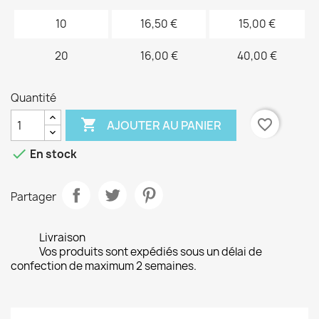
10
16,50 €
15,00 €
20
16,00 €
40,00 €
Quantité

favorite_border
AJOUTER AU PANIER

En stock
Partager
Livraison
Vos produits sont expédiés sous un délai de
confection de maximum 2 semaines.