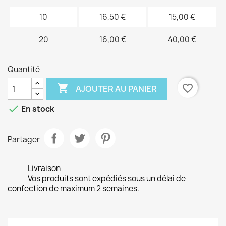
10
16,50 €
15,00 €
20
16,00 €
40,00 €
Quantité

favorite_border
AJOUTER AU PANIER

En stock
Partager
Livraison
Vos produits sont expédiés sous un délai de
confection de maximum 2 semaines.