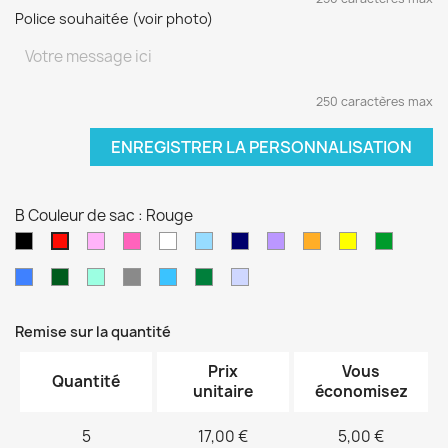
Police souhaitée (voir photo)
250 caractères max
ENREGISTRER LA PERSONNALISATION
B Couleur de sac : Rouge
Noir
Rose
Rose
blanc
Bleu
Bleu
Violet
orange
jaune
vert
Rouge
pâle
fushia
clair
marine
sapin
Bleu
Kaki
Vert
Gris
Bleu
Vert
Violet
électrique
d'eau
turquoise
foncé
pâle
Remise sur la quantité
Prix
Vous
Quantité
unitaire
économisez
5
17,00 €
5,00 €