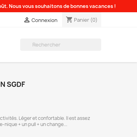
août. Nous vous souhaitons de bonnes vacances !
shopping_cart

Panier
(0)
Connexion

N SGDF
ctivités. Léger et confortable. Il est assez
e-nique + un pull + un change...