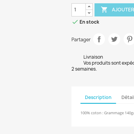

AJOUTER

En stock
Partager
Livraison
Vos produits sont expé
2 semaines.
Description
Détai
100% coton : Grammage 140g/