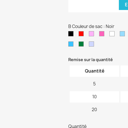
E
B Couleur de sac : Noir
Rouge
Rose
Rose
blanc
B
Noir
pâle
fushia
cl
Bleu
Vert
Violet
turquoise
foncé
pâle
Remise sur la quantité
Quantité
5
10
20
Quantité