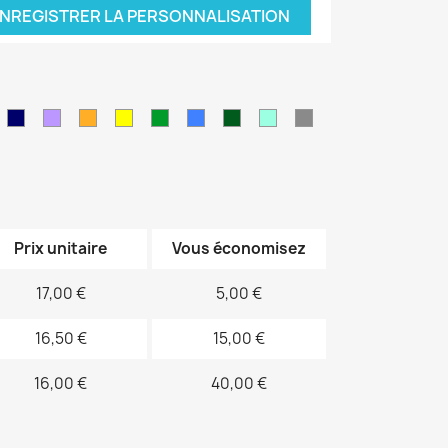
NREGISTRER LA PERSONNALISATION
leu
Bleu
Violet
orange
jaune
vert
Bleu
Kaki
Vert
Gris
air
marine
sapin
électrique
d'eau
Prix unitaire
Vous économisez
17,00 €
5,00 €
16,50 €
15,00 €
16,00 €
40,00 €