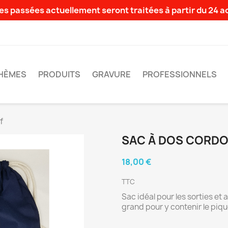
s passées actuellement seront traitées à partir du 24 
HÈMES
PRODUITS
GRAVURE
PROFESSIONNELS
f
SAC À DOS CORDO
18,00 €
TTC
Sac idéal pour les sorties et a
grand pour y contenir le piqu