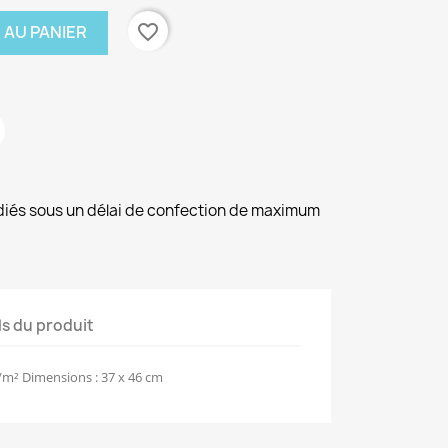
favorite_border
 AU PANIER
diés sous un délai de confection de maximum
ls du produit
m² Dimensions : 37 x 46 cm