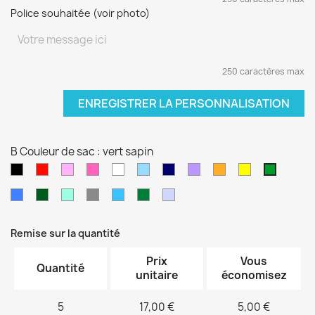
Police souhaitée (voir photo)
250 caractères max
ENREGISTRER LA PERSONNALISATION
B Couleur de sac : vert sapin
Noir
Rouge
Rose
Rose
blanc
Bleu
Bleu
Violet
orange
jaune
vert
pâle
fushia
clair
marine
sapin
Bleu
Kaki
Vert
Gris
Bleu
Vert
Violet
électrique
d'eau
turquoise
foncé
pâle
Remise sur la quantité
Prix
Vous
Quantité
unitaire
économisez
5
17,00 €
5,00 €