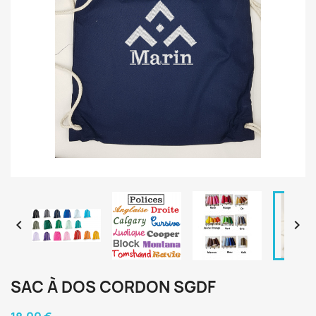


SAC À DOS CORDON SGDF