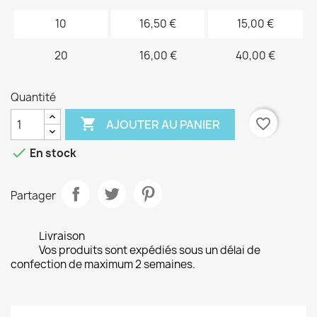
10
16,50 €
15,00 €
20
16,00 €
40,00 €
Quantité

favorite_border
AJOUTER AU PANIER

En stock
Partager
Livraison
Vos produits sont expédiés sous un délai de
confection de maximum 2 semaines.