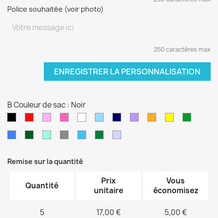
Police souhaitée (voir photo)
250 caractères max
ENREGISTRER LA PERSONNALISATION
B Couleur de sac : Noir
Rouge
Rose
Rose
blanc
Bleu
Bleu
Violet
orange
jaune
vert
Noir
pâle
fushia
clair
marine
sapin
Bleu
Kaki
Vert
Gris
Bleu
Vert
Violet
électrique
d'eau
turquoise
foncé
pâle
Remise sur la quantité
Prix
Vous
Quantité
unitaire
économisez
5
17,00 €
5,00 €