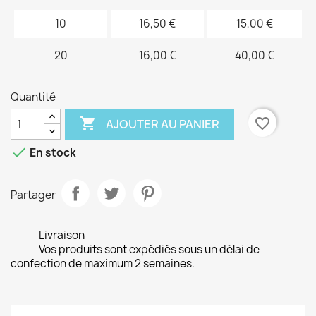
10
16,50 €
15,00 €
20
16,00 €
40,00 €
Quantité

favorite_border
AJOUTER AU PANIER

En stock
Partager
Livraison
Vos produits sont expédiés sous un délai de
confection de maximum 2 semaines.