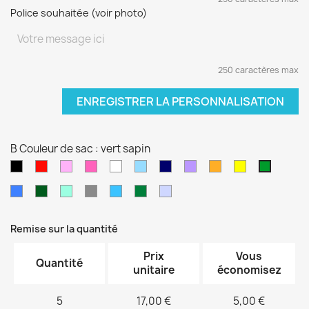
Police souhaitée (voir photo)
250 caractères max
ENREGISTRER LA PERSONNALISATION
B Couleur de sac : vert sapin
Noir
Rouge
Rose
Rose
blanc
Bleu
Bleu
Violet
orange
jaune
vert
pâle
fushia
clair
marine
sapin
Bleu
Kaki
Vert
Gris
Bleu
Vert
Violet
électrique
d'eau
turquoise
foncé
pâle
Remise sur la quantité
Prix
Vous
Quantité
unitaire
économisez
5
17,00 €
5,00 €