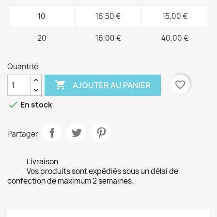
10
16,50 €
15,00 €
20
16,00 €
40,00 €
Quantité

favorite_border
AJOUTER AU PANIER

En stock
Partager
Livraison
Vos produits sont expédiés sous un délai de
confection de maximum 2 semaines.