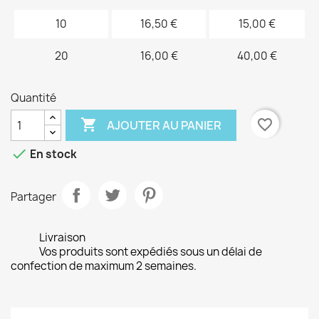
10
16,50 €
15,00 €
20
16,00 €
40,00 €
Quantité

favorite_border
AJOUTER AU PANIER

En stock
Partager
Livraison
Vos produits sont expédiés sous un délai de
confection de maximum 2 semaines.