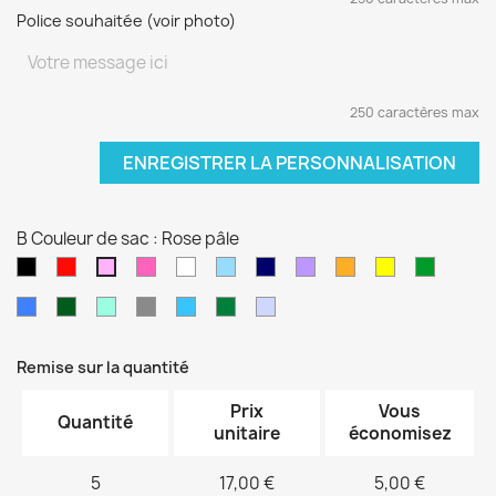
Police souhaitée (voir photo)
250 caractères max
ENREGISTRER LA PERSONNALISATION
B Couleur de sac : Rose pâle
Noir
Rouge
Rose
blanc
Bleu
Bleu
Violet
orange
jaune
vert
Rose
fushia
clair
marine
sapin
pâle
Bleu
Kaki
Vert
Gris
Bleu
Vert
Violet
électrique
d'eau
turquoise
foncé
pâle
Remise sur la quantité
Prix
Vous
Quantité
unitaire
économisez
5
17,00 €
5,00 €