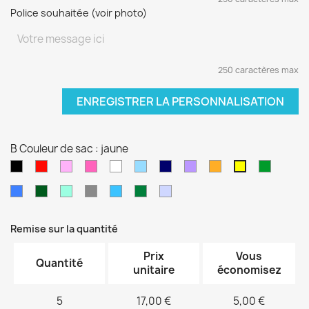
Police souhaitée (voir photo)
250 caractères max
ENREGISTRER LA PERSONNALISATION
B Couleur de sac : jaune
Noir
Rouge
Rose
Rose
blanc
Bleu
Bleu
Violet
orange
vert
jaune
pâle
fushia
clair
marine
sapin
Bleu
Kaki
Vert
Gris
Bleu
Vert
Violet
électrique
d'eau
turquoise
foncé
pâle
Remise sur la quantité
Prix
Vous
Quantité
unitaire
économisez
5
17,00 €
5,00 €