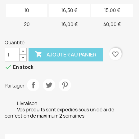
10
16,50 €
15,00 €
20
16,00 €
40,00 €
Quantité

favorite_border
AJOUTER AU PANIER

En stock
Partager
Livraison
Vos produits sont expédiés sous un délai de
confection de maximum 2 semaines.