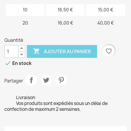
10
16,50 €
15,00 €
20
16,00 €
40,00 €
Quantité

favorite_border
AJOUTER AU PANIER

En stock
Partager
Livraison
Vos produits sont expédiés sous un délai de
confection de maximum 2 semaines.