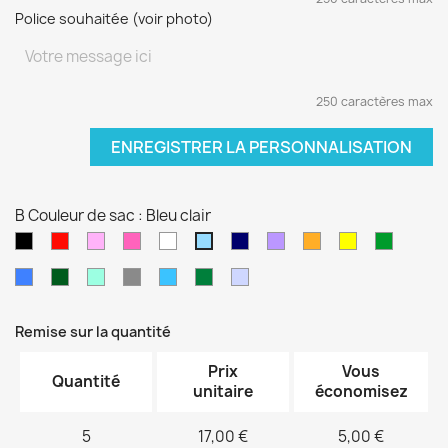
Police souhaitée (voir photo)
250 caractères max
ENREGISTRER LA PERSONNALISATION
B Couleur de sac : Bleu clair
Noir
Rouge
Rose
Rose
blanc
Bleu
Violet
orange
jaune
vert
Bleu
pâle
fushia
marine
sapin
clair
Bleu
Kaki
Vert
Gris
Bleu
Vert
Violet
électrique
d'eau
turquoise
foncé
pâle
Remise sur la quantité
Prix
Vous
Quantité
unitaire
économisez
5
17,00 €
5,00 €