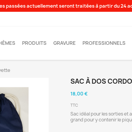
s passées actuellement seront traitées à partir du 24 
HÈMES
PRODUITS
GRAVURE
PROFESSIONNELS
vette
SAC À DOS CORD
18,00 €
TTC
Sac idéal pour les sorties et a
grand pour y contenir le piqu