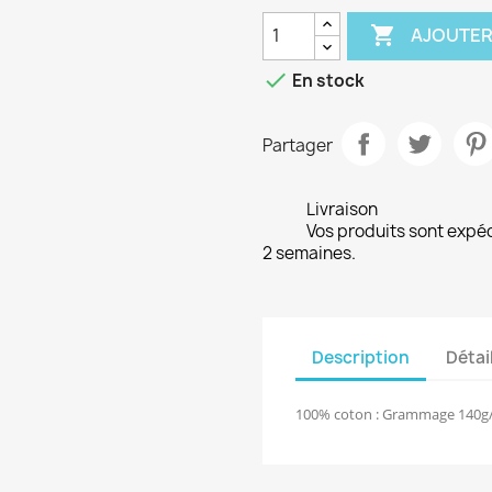

AJOUTER

En stock
Partager
Livraison
Vos produits sont expé
2 semaines.
Description
Détai
100% coton : Grammage 140g/