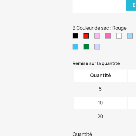
E
B Couleur de sac : Rouge
Noir
Rose
Rose
blanc
B
Rouge
pâle
fushia
cl
Bleu
Vert
Violet
turquoise
foncé
pâle
Remise sur la quantité
Quantité
5
10
20
Quantité