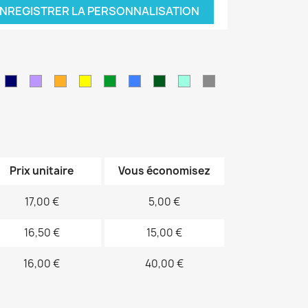
NREGISTRER LA PERSONNALISATION
leu
Bleu
Violet
orange
jaune
vert
Bleu
Kaki
Vert
Gris
air
marine
sapin
électrique
d'eau
Prix unitaire
Vous économisez
17,00 €
5,00 €
16,50 €
15,00 €
16,00 €
40,00 €