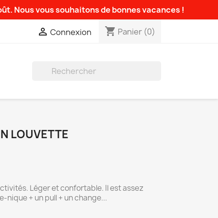
août. Nous vous souhaitons de bonnes vacances !
shopping_cart

Panier
(0)
Connexion

ON LOUVETTE
ctivités. Léger et confortable. Il est assez
e-nique + un pull + un change...