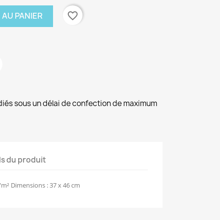
favorite_border
 AU PANIER
diés sous un délai de confection de maximum
ls du produit
m² Dimensions : 37 x 46 cm