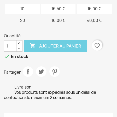
10
16,50 €
15,00 €
20
16,00 €
40,00 €
Quantité

favorite_border
AJOUTER AU PANIER

En stock
Partager
Livraison
Vos produits sont expédiés sous un délai de
confection de maximum 2 semaines.