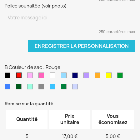
Police souhaitée (voir photo)
250 caractères max
ENREGISTRER LA PERSONNALISATION
B Couleur de sac : Rouge
Noir
Rose
Rose
blanc
Bleu
Bleu
Violet
orange
jaune
vert
Rouge
pâle
fushia
clair
marine
sapin
Bleu
Kaki
Vert
Gris
Bleu
Vert
Violet
électrique
d'eau
turquoise
foncé
pâle
Remise sur la quantité
Prix
Vous
Quantité
unitaire
économisez
5
17,00 €
5,00 €