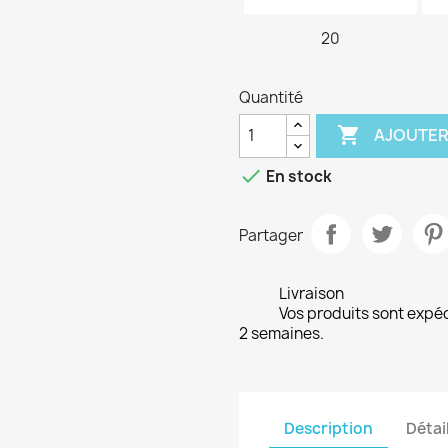
20
Quantité

AJOUTER

En stock
Partager
Livraison
Vos produits sont expé
2 semaines.
Description
Détai