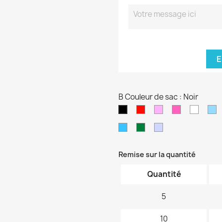
E
B Couleur de sac : Noir
Rouge
Rose
Rose
blanc
B
Noir
pâle
fushia
cl
Bleu
Vert
Violet
turquoise
foncé
pâle
Remise sur la quantité
Quantité
5
10