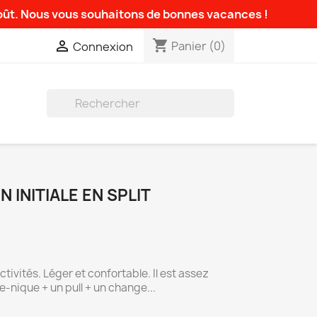
août. Nous vous souhaitons de bonnes vacances !
shopping_cart

Panier
(0)
Connexion

 INITIALE EN SPLIT
ctivités. Léger et confortable. Il est assez
e-nique + un pull + un change...