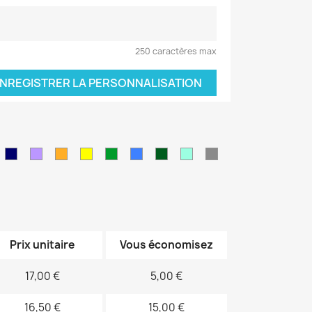
250 caractères max
NREGISTRER LA PERSONNALISATION
leu
Bleu
Violet
orange
jaune
vert
Bleu
Kaki
Vert
Gris
air
marine
sapin
électrique
d'eau
Prix unitaire
Vous économisez
17,00 €
5,00 €
16,50 €
15,00 €