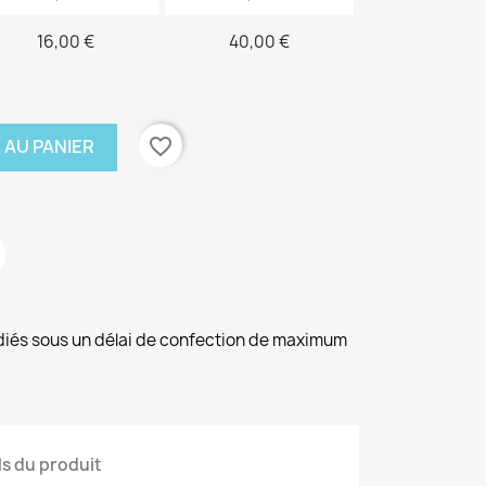
16,00 €
40,00 €
favorite_border
 AU PANIER
diés sous un délai de confection de maximum
ls du produit