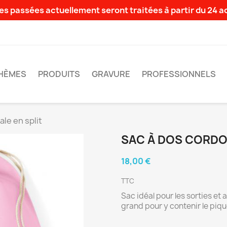
s passées actuellement seront traitées à partir du 24 
HÈMES
PRODUITS
GRAVURE
PROFESSIONNELS
ale en split
SAC À DOS CORDON
18,00 €
TTC
Sac idéal pour les sorties et a
grand pour y contenir le piqu