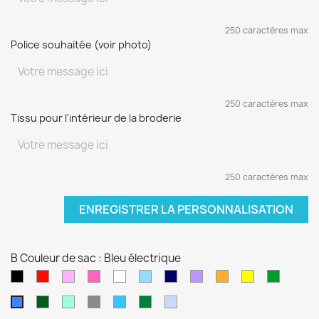
250 caractères max
Police souhaitée (voir photo)
250 caractères max
Tissu pour l'intérieur de la broderie
250 caractères max
ENREGISTRER LA PERSONNALISATION
B Couleur de sac : Bleu électrique
Noir
Rouge
Rose
Rose
blanc
Bleu
Bleu
Violet
orange
jaune
vert
pâle
fushia
clair
marine
sapin
Kaki
Vert
Gris
Bleu
Vert
Violet
Bleu
d'eau
turquoise
foncé
pâle
électrique