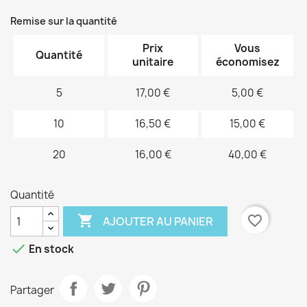
Remise sur la quantité
Prix
Vous
Quantité
unitaire
économisez
5
17,00 €
5,00 €
10
16,50 €
15,00 €
20
16,00 €
40,00 €
Quantité

favorite_border
AJOUTER AU PANIER

En stock
Partager