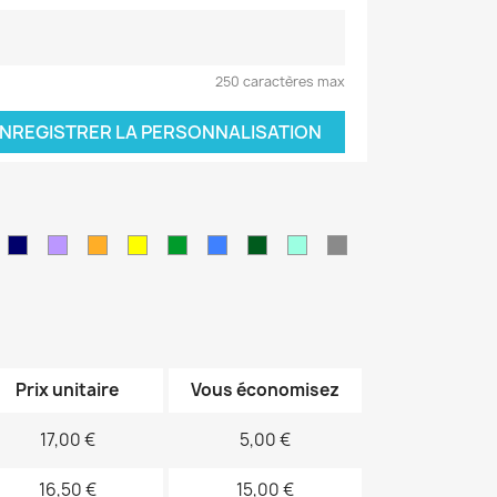
250 caractères max
NREGISTRER LA PERSONNALISATION
leu
Bleu
Violet
orange
jaune
vert
Bleu
Kaki
Vert
Gris
air
marine
sapin
électrique
d'eau
Prix unitaire
Vous économisez
17,00 €
5,00 €
16,50 €
15,00 €