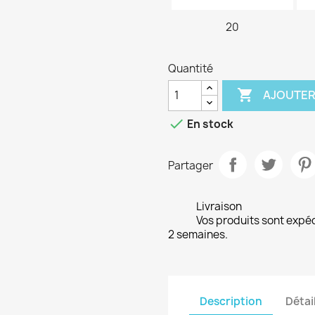
20
Quantité

AJOUTER

En stock
Partager
Livraison
Vos produits sont expé
2 semaines.
Description
Détai