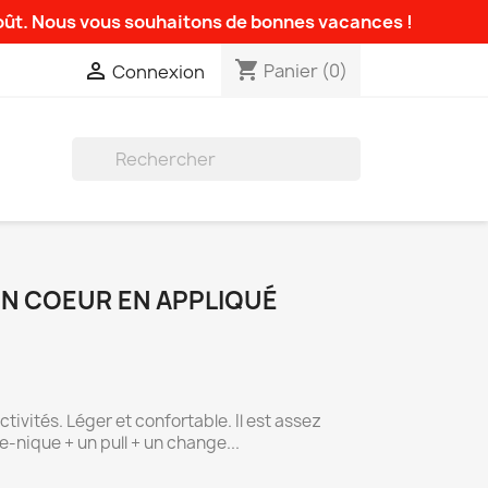
août. Nous vous souhaitons de bonnes vacances !
shopping_cart

Panier
(0)
Connexion

N COEUR EN APPLIQUÉ
ctivités. Léger et confortable. Il est assez
e-nique + un pull + un change...