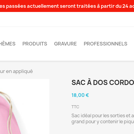
s passées actuellement seront traitées à partir du 24 
HÈMES
PRODUITS
GRAVURE
PROFESSIONNELS
ur en appliqué
SAC À DOS CORDO
18,00 €
TTC
Sac idéal pour les sorties et a
grand pour y contenir le piqu