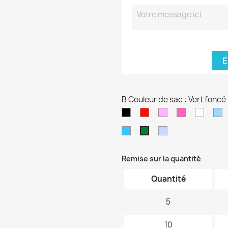
E
B Couleur de sac : Vert foncé
Noir
Rouge
Rose
Rose
blanc
B
pâle
fushia
cl
Bleu
Violet
Vert
turquoise
pâle
foncé
Remise sur la quantité
Quantité
5
10