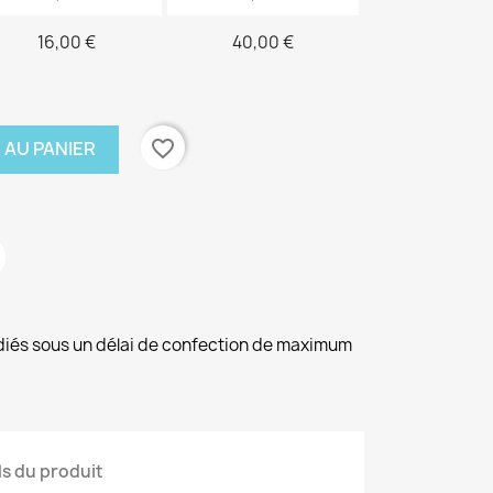
16,00 €
40,00 €
favorite_border
 AU PANIER
diés sous un délai de confection de maximum
ls du produit