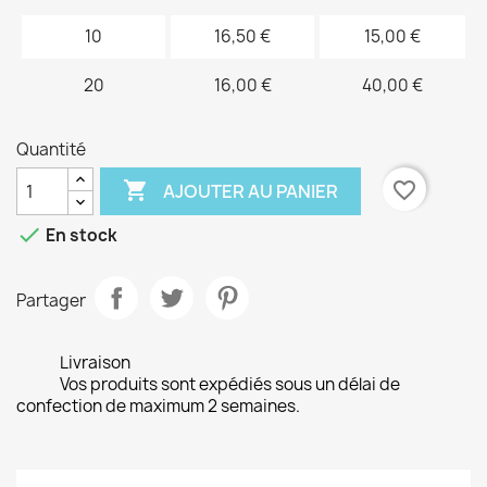
10
16,50 €
15,00 €
20
16,00 €
40,00 €
Quantité

favorite_border
AJOUTER AU PANIER

En stock
Partager
Livraison
Vos produits sont expédiés sous un délai de
confection de maximum 2 semaines.