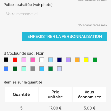
Police souhaitée (voir photo)
250 caractères max
ENREGISTRER LA PERSONNALISATION
B Couleur de sac : Noir
Rouge
Rose
Rose
blanc
Bleu
Bleu
Violet
orange
jaune
vert
Noir
pâle
fushia
clair
marine
sapin
Bleu
Kaki
Vert
Gris
Bleu
Vert
Violet
électrique
d'eau
turquoise
foncé
pâle
Remise sur la quantité
Prix
Vous
Quantité
unitaire
économisez
5
17,00 €
5,00 €