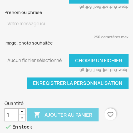
.gif .jpg .jpeg .jpe .png .webp
Prénom ou phrase
250 caractères max
Image, photo souhaitée
Aucun fichier sélectionné
CHOISIR UN FICHIER
.gif .jpg .jpeg .jpe .png .webp
ENREGISTRER LA PERSONNALISATION
Quantité

favorite_border
AJOUTER AU PANIER

En stock