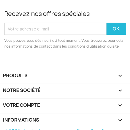
Recevez nos offres spéciales
Vous pouvez vous désinscrire à tout moment. Vous trouverez pour cela
nos informations de contact dans les conditions d'utilisation du site.
PRODUITS

NOTRE SOCIÉTÉ

VOTRE COMPTE

INFORMATIONS
keyboard_arrow_down