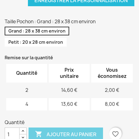
ENREGISTRER LA PERSONNALISATION
Taille Pochon : Grand : 28 x 38 cm environ
Grand : 28 x 38 cm environ
Petit : 20 x 28 cm environ
Remise sur la quantité
Prix
Vous
Quantité
unitaire
économisez
2
14,60 €
2,00 €
4
13,60 €
8,00 €
Quantité

favorite_border
AJOUTER AU PANIER