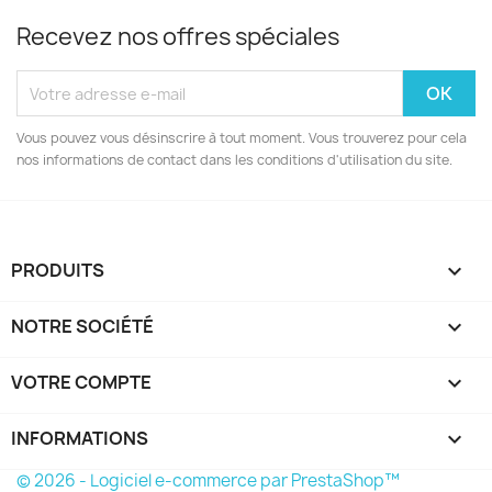
Recevez nos offres spéciales
Vous pouvez vous désinscrire à tout moment. Vous trouverez pour cela
nos informations de contact dans les conditions d'utilisation du site.
PRODUITS

NOTRE SOCIÉTÉ

VOTRE COMPTE

INFORMATIONS
keyboard_arrow_down
© 2026 - Logiciel e-commerce par PrestaShop™