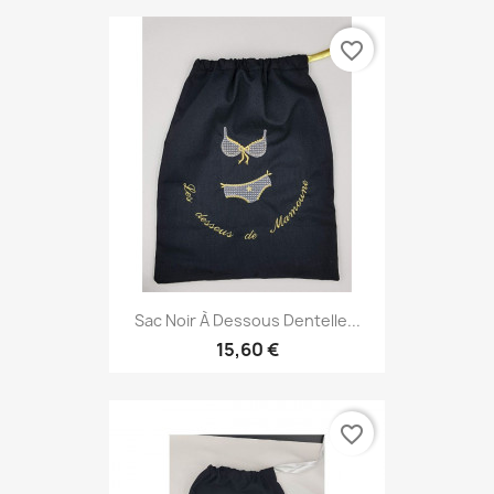
favorite_border
Sac Noir À Dessous Dentelle...
15,60 €
favorite_border