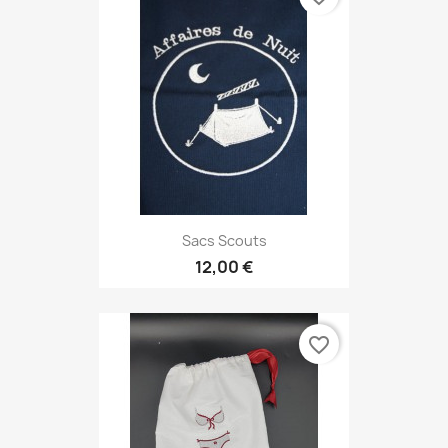
Sacs Scouts
12,00 €
favorite_border