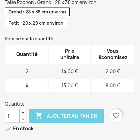
Taille Pochon : Grand : 28 x 38 cm environ
Grand : 28 x 38 cm environ
Petit : 20 x 28 cm environ
Remise sur la quantité
Prix
Vous
Quantité
unitaire
économisez
2
14,60 €
2,00 €
4
13,60 €
8,00 €
Quantité

favorite_border
AJOUTER AU PANIER

En stock