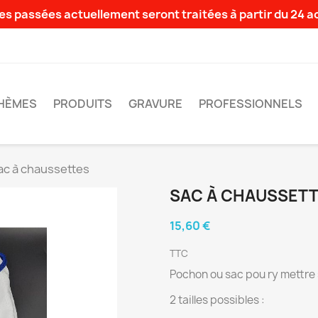
s passées actuellement seront traitées à partir du 24 
HÈMES
PRODUITS
GRAVURE
PROFESSIONNELS
ac à chaussettes
SAC À CHAUSSET
15,60 €
TTC
Pochon ou sac pou ry mettre
2 tailles possibles :