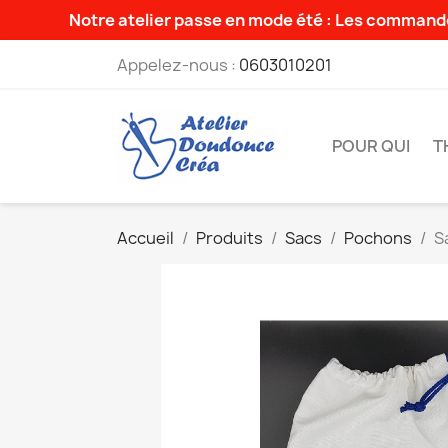
Notre atelier passe en mode été : Les commande
Appelez-nous :
0603010201
POUR QUI
T
Accueil
Produits
Sacs
Pochons
S