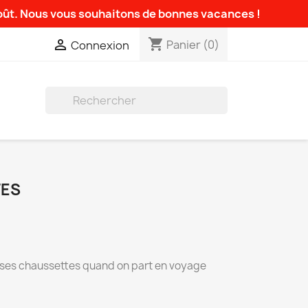
août. Nous vous souhaitons de bonnes vacances !
shopping_cart

Panier
(0)
Connexion

TES
 ses chaussettes quand on part en voyage