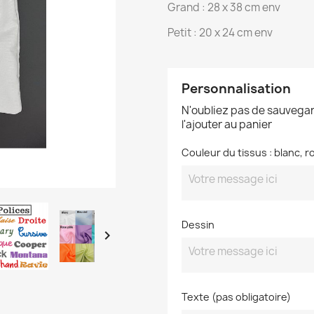
Grand : 28 x 38 cm env
Petit : 20 x 24 cm env
Personnalisation
N'oubliez pas de sauvegar
l'ajouter au panier
Couleur du tissus : blanc, ro
Dessin

Texte (pas obligatoire)