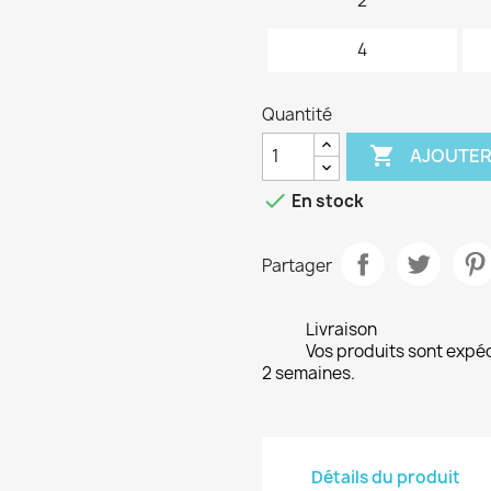
2
4
Quantité

AJOUTER

En stock
Partager
Livraison
Vos produits sont expé
2 semaines.
Détails du produit