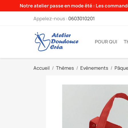
Notre atelier passe en mode été : Les commande
Appelez-nous :
0603010201
POUR QUI
T
Accueil
Thèmes
Evènements
Pâqu