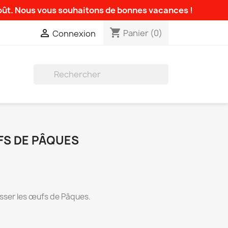
août. Nous vous souhaitons de bonnes vacances !
shopping_cart

Panier
(0)
Connexion

FS DE PÂQUES
sser les œufs de Pâques.