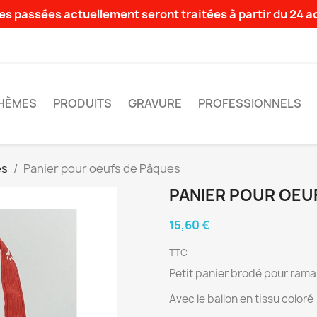
s passées actuellement seront traitées à partir du 24 
HÈMES
PRODUITS
GRAVURE
PROFESSIONNELS
es
Panier pour oeufs de Pâques
PANIER POUR OEU
15,60 €
TTC
Petit panier brodé pour rama
Avec le ballon en tissu coloré