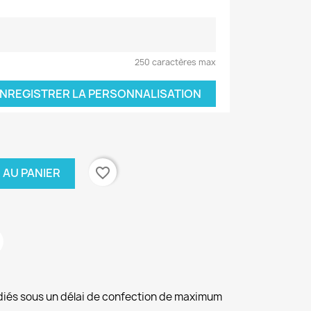
250 caractères max
NREGISTRER LA PERSONNALISATION
favorite_border
 AU PANIER
diés sous un délai de confection de maximum