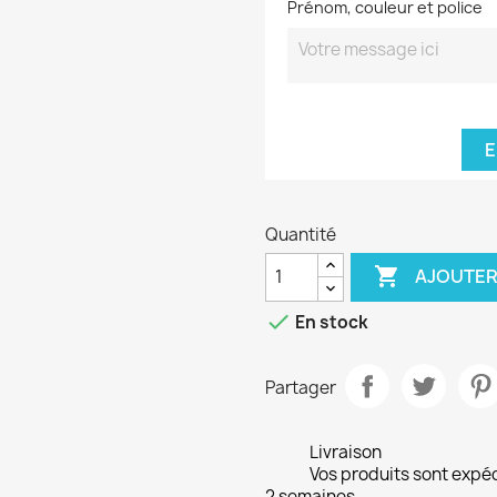
Prénom, couleur et police
E
Quantité

AJOUTER

En stock
Partager
Livraison
Vos produits sont expé
2 semaines.