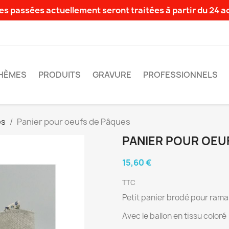
s passées actuellement seront traitées à partir du 24 
HÈMES
PRODUITS
GRAVURE
PROFESSIONNELS
es
Panier pour oeufs de Pâques
PANIER POUR OEU
15,60 €
TTC
Petit panier brodé pour rama
Avec le ballon en tissu coloré