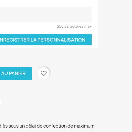
250 caractères max
NREGISTRER LA PERSONNALISATION
favorite_border
 AU PANIER
diés sous un délai de confection de maximum