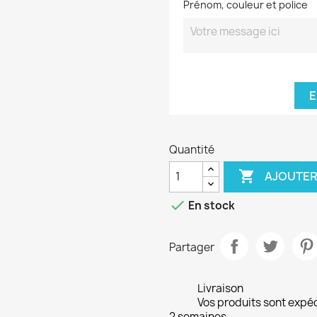
Prénom, couleur et police
E
Quantité

AJOUTER

En stock
Partager
Livraison
Vos produits sont expé
2 semaines.