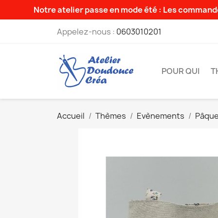
Notre atelier passe en mode été : Les commande
Appelez-nous :
0603010201
POUR QUI
T
Accueil
Thèmes
Evènements
Pâqu