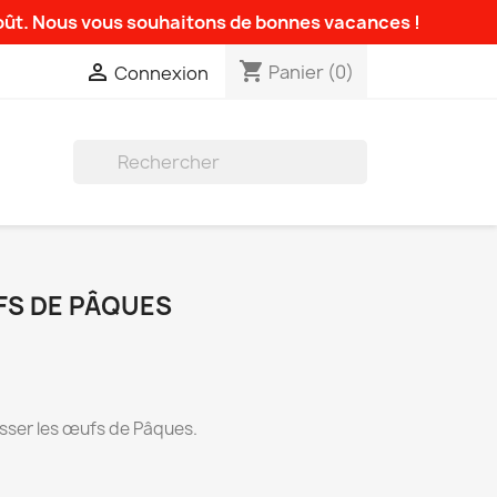
août. Nous vous souhaitons de bonnes vacances !
shopping_cart

Panier
(0)
Connexion

FS DE PÂQUES
sser les œufs de Pâques.