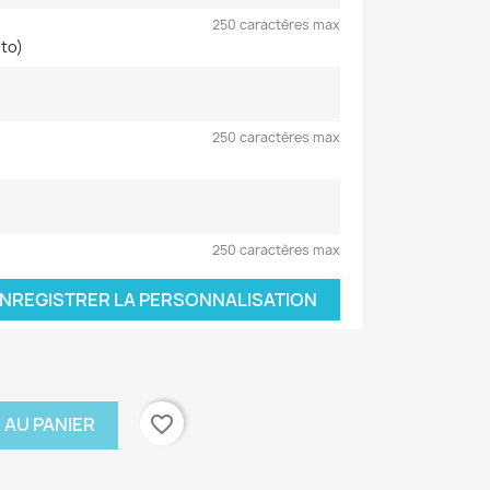
250 caractères max
oto)
250 caractères max
250 caractères max
NREGISTRER LA PERSONNALISATION
favorite_border
 AU PANIER