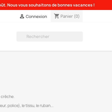
août. Nous vous souhaitons de bonnes vacances !
shopping_cart

Panier
(0)
Connexion

 crêche.
r, police), le tissu, le ruban...