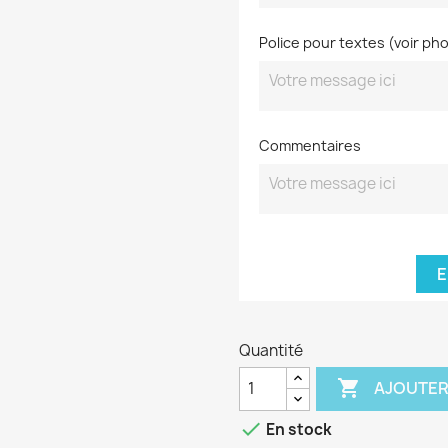
Police pour textes (voir ph
Commentaires
E
Quantité

AJOUTER

En stock