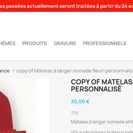
s passées actuellement seront traitées à partir du 24 
HÈMES
PRODUITS
GRAVURE
PROFESSIONNELS
ance
copy of Matelas à langer nomade fleuri personnali
COPY OF MATELAS
PERSONNALISÉ
30,00 €
TTC
Matelas à langer nomade ent
VOus choisissez le tissus extér