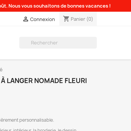
août. Nous vous souhaitons de bonnes vacances !
shopping_cart

Panier
(0)
Connexion

sé
 À LANGER NOMADE FLEURI
ièrement personnalisable.
ieur, intérieur, la broderie, le dessin...