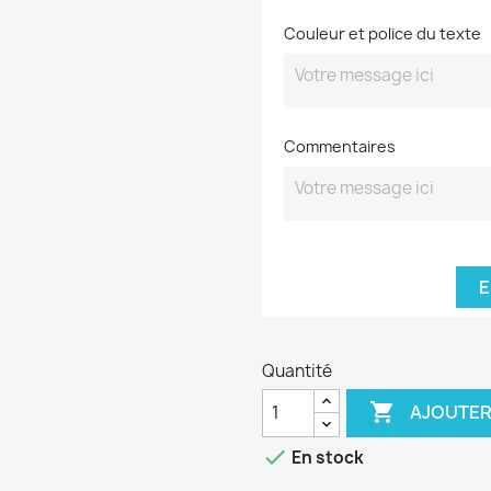
Couleur et police du texte
Commentaires
E
Quantité

AJOUTER

En stock