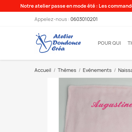
Notre atelier passe en mode été : Les commande
Appelez-nous :
0603010201
POUR QUI
T
Accueil
Thèmes
Evènements
Naiss