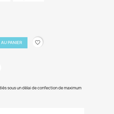
favorite_border
 AU PANIER
diés sous un délai de confection de maximum