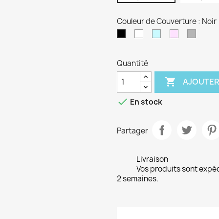
Couleur de Couverture : Noir
blanc
Bleu
Rose
Gris
Noir
clair
clair
clair
Quantité

AJOUTER

En stock
Partager
Livraison
Vos produits sont expé
2 semaines.