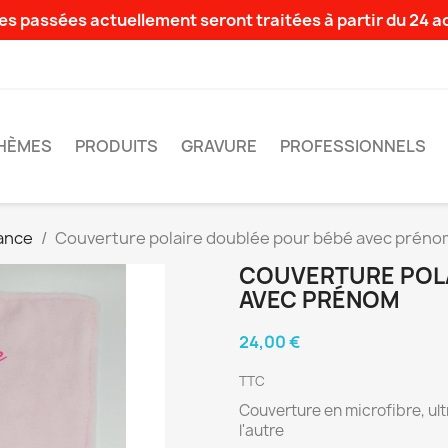
s passées actuellement seront traitées à partir du 24 
HÈMES
PRODUITS
GRAVURE
PROFESSIONNELS
ance
Couverture polaire doublée pour bébé avec préno
COUVERTURE POLA
AVEC PRÉNOM
24,00 €
TTC
Couverture en microfibre, ultr
l'autre