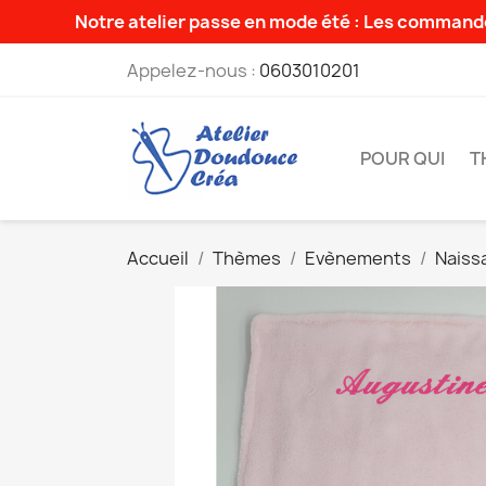
Notre atelier passe en mode été : Les commande
Appelez-nous :
0603010201
POUR QUI
T
Accueil
Thèmes
Evènements
Naiss