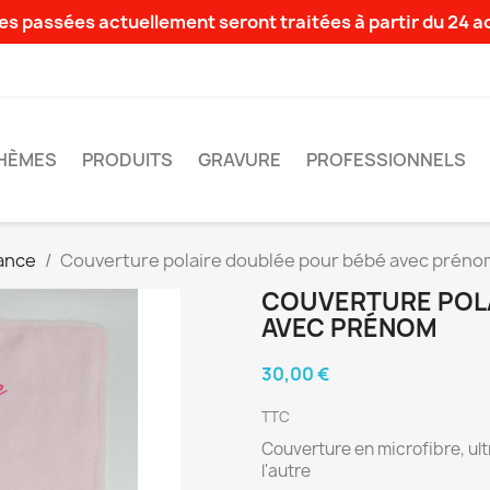
s passées actuellement seront traitées à partir du 24 
HÈMES
PRODUITS
GRAVURE
PROFESSIONNELS
ance
Couverture polaire doublée pour bébé avec préno
COUVERTURE POLA
AVEC PRÉNOM
30,00 €
TTC
Couverture en microfibre, ultr
l'autre