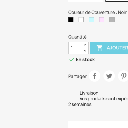
Couleur de Couverture : Noir
blanc
Bleu
Rose
Gris
Noir
clair
clair
clair
Quantité

AJOUTER

En stock
Partager
Livraison
Vos produits sont expé
2 semaines.