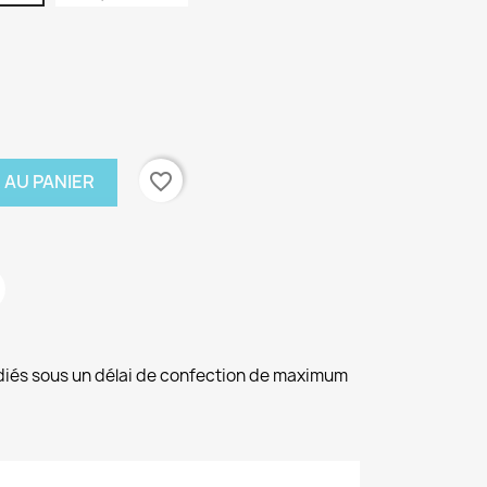
favorite_border
 AU PANIER
diés sous un délai de confection de maximum