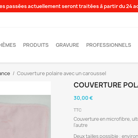
s passées actuellement seront traitées à partir du 24 
HÈMES
PRODUITS
GRAVURE
PROFESSIONNELS
ance
Couverture polaire avec un caroussel
COUVERTURE POLA
30,00 €
TTC
Couverture en microfibre, ultr
l'autre
Deux tailles possible : enviro