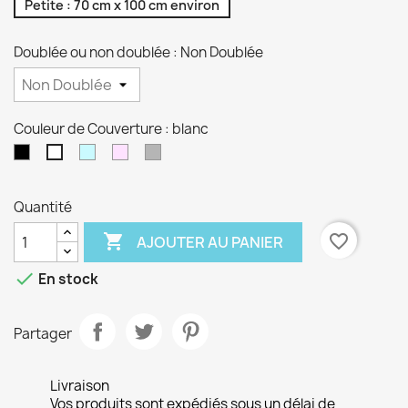
Petite : 70 cm x 100 cm environ
Doublée ou non doublée : Non Doublée
Couleur de Couverture : blanc
Noir
Bleu
Rose
Gris
blanc
clair
clair
clair
Quantité

favorite_border
AJOUTER AU PANIER

En stock
Partager
Livraison
Vos produits sont expédiés sous un délai de