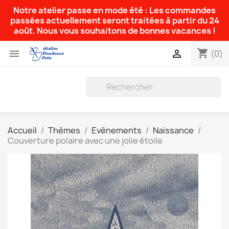
Notre atelier passe en mode été : Les commandes
passées actuellement seront traitées à partir du 24
août. Nous vous souhaitons de bonnes vacances !
shopping_cart


(0)
Accueil
Thèmes
Evènements
Naissance
Couverture polaire avec une jolie étoile