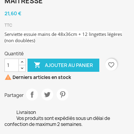
MAÎTRESSE
21,60 €
TTC
Serviette essuie mains de 48x36cm + 12 lingettes légères
(non doublées)
Quantité

favorite_border
AJOUTER AU PANIER

Derniers articles en stock
Partager
Livraison
Vos produits sont expédiés sous un délai de
confection de maximum 2 semaines.