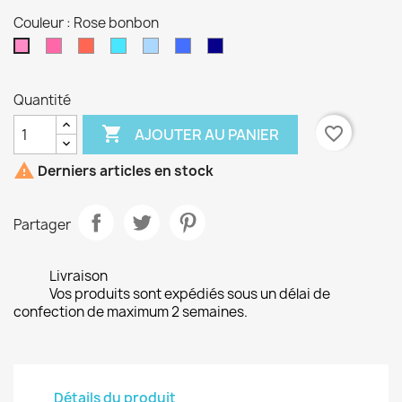
Couleur : Rose bonbon
Fushia
Rouge
Turquoise
Bleu
Bleu
Bleu
Rose
ciel
électrique
marine
bonbon
Quantité

favorite_border
AJOUTER AU PANIER

Derniers articles en stock
Partager
Livraison
Vos produits sont expédiés sous un délai de
confection de maximum 2 semaines.
Détails du produit