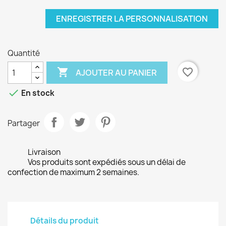
ENREGISTRER LA PERSONNALISATION
Quantité

favorite_border
AJOUTER AU PANIER

En stock
Partager
Livraison
Vos produits sont expédiés sous un délai de
confection de maximum 2 semaines.
Détails du produit