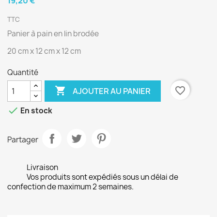
19,20 €
TTC
Panier à pain en lin brodée
20 cm x 12 cm x 12 cm
Quantité

favorite_border
AJOUTER AU PANIER

En stock
Partager
Livraison
Vos produits sont expédiés sous un délai de
confection de maximum 2 semaines.