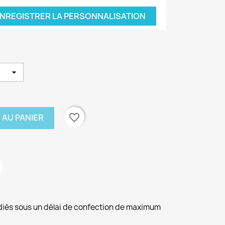
NREGISTRER LA PERSONNALISATION
favorite_border
 AU PANIER
diés sous un délai de confection de maximum