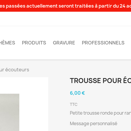
s passées actuellement seront traitées à partir du 24 
HÈMES
PRODUITS
GRAVURE
PROFESSIONNELS
ur écouteurs
TROUSSE POUR É
6,00 €
TTC
Petite trousse ronde pour ra
Message personnalisé