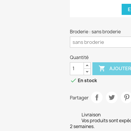
E
Broderie : sans broderie
Quantité

AJOUTER

En stock
Partager
Livraison
Vos produits sont expé
2 semaines.