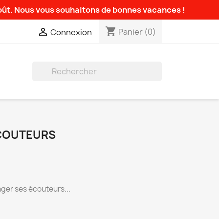
août. Nous vous souhaitons de bonnes vacances !
shopping_cart

Panier
(0)
Connexion

COUTEURS
nger ses écouteurs...